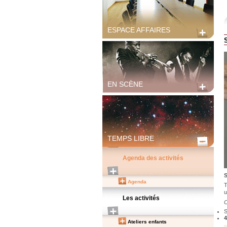
ESPACE AFFAIRES
EN SCÈNE
TEMPS LIBRE
Agenda des activités
S
Agenda
T
u
Les activités
C
4
Ateliers enfants