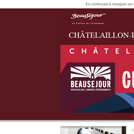
En continuant à naviguer sur c
V