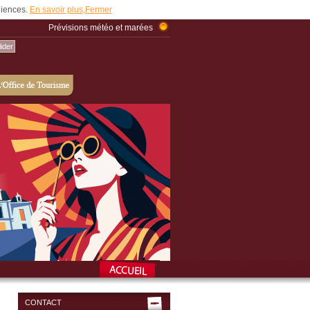
udiences.
En savoir plus
.
Fermer
Prévisions météo et marées
CONTACT