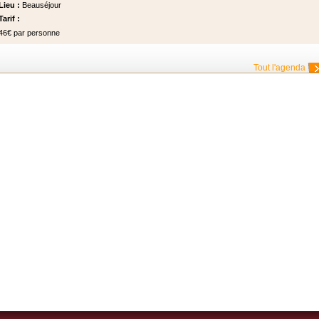
Lieu :
Beauséjour
Tarif :
46€ par personne
Tout l'agenda