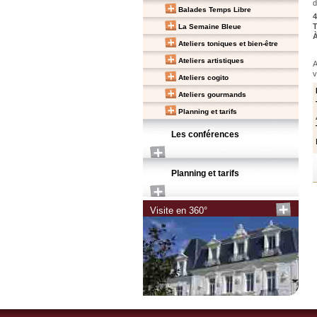
d
Balades Temps Libre
4
T
La Semaine Bleue
À
Ateliers toniques et bien-être
Ateliers artistiques
A
v
Ateliers cogito
Ateliers gourmands
Planning et tarifs
Les conférences
Planning et tarifs
Visite en 360°