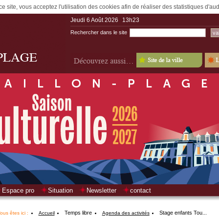
e site, vous acceptez l'utilisation des cookies afin de réaliser des statistiques d'a
Jeudi 6 Août 2026
13h23
Rechercher dans le site
Espace pro
Situation
Newsletter
contact
Temps libre
Stage enfants Tou...
ous êtes ici :
Accueil
Agenda des activités