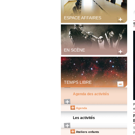
ESPACE AFFAIRES
EN SCÈNE
TEMPS LIBRE
Agenda des activités
P
Agenda
e
Les activités
S
p
Ateliers enfants