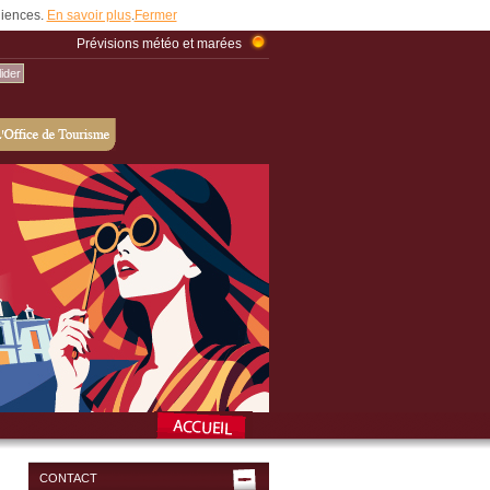
udiences.
En savoir plus
.
Fermer
Prévisions météo et marées
CONTACT