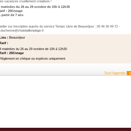
es vacances cruellement créatives !
 matinées du 26 au 29 octobre de 10h à 12h30
arif : 25€/stage
 partir de 7 ans
telier sur inscription auprès du service Temps Libre de Beauséjour : 05 46 30 49 72 -
.duchesne@chatelaillonplage.fr
Lieu :
Beauséjour
Tarif :
4 matinées du 26 au 29 octobre de 10h à 12h30
Tarif : 25€/stage
Règlement en chèque ou espèces uniquement
Tout l'agenda