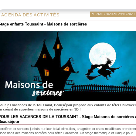
du 26/10/2020 au 29/10/2020
AGENDA DES ACTIVITÉS
Stage enfants Toussaint - Maisons de sorcières
our les vacances de la Toussaint, Beauséjour propose aux enfants de fêter Hallowee
n créant de superbes maisons de sorcières en 3D !
POUR LES VACANCES DE LA TOUSSAINT - Stage Maisons de sorcières 
Beauséjour
orcières et sorciers juchés sur leur balai, citrouilles, araignées et chats maléfiques prendront
lace dans des maisons hantées pour fêter Halloween. Un stage thématique et ludique pour