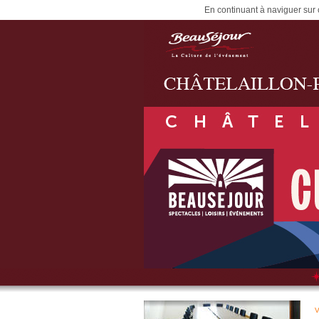
En continuant à naviguer sur c
V