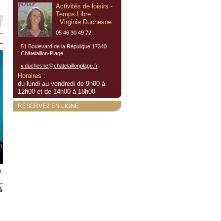
Activités de loisirs -
Temps Libre
: Virginie Duchesne
05 46 30 49 72
51 Boulevard de la Répulique 17340
Châtelaillon-Plage
v.duchesne@chatelaillonplage.fr
Horaires :
du lundi au vendredi de 9h00 à
12h00 et de 14h00 à 18h00
RESERVEZ EN LIGNE
n
à