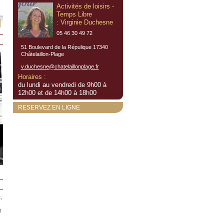
Activités de loisirs -
Temps Libre
: Virginie Duchesne
05 46 30 49 72
51 Boulevard de la Répulique 17340
Châtelaillon-Plage
v.duchesne@chatelaillonplage.fr
Horaires :
du lundi au vendredi de 9h00 à
12h00 et de 14h00 à 18h00
RESERVEZ EN LIGNE
,
 !