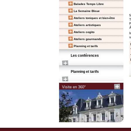
Balades Temps Libre
La Semaine Bleue
5
Ateliers toniques et bien-être
T
P
Ateliers artistiques
À
Ateliers cogito
I
v
Ateliers gourmands
Planning et tarifs
Les conférences
Planning et tarifs
Visite en 360°