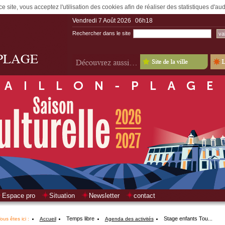
e site, vous acceptez l'utilisation des cookies afin de réaliser des statistiques d'a
Vendredi 7 Août 2026
06h18
Rechercher dans le site
Espace pro
Situation
Newsletter
contact
Temps libre
Stage enfants Tou...
ous êtes ici :
Accueil
Agenda des activités