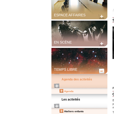
ESPACE AFFAIRES
EN SCÈNE
TEMPS LIBRE
Agenda des activités
P
Agenda
Les activités
B
p
m
Ateliers enfants
T