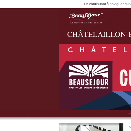
En continuant à naviguer sur c
V