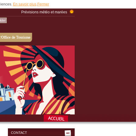
udiences.
En savoir plus
.
Fermer
Prévisions météo et marées
CONTACT