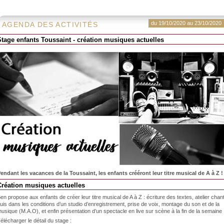
du 19/10/2020 au 23/10/2020
AGENDA DES ACTIVITÉS
Stage enfants Toussaint - création musiques actuelles
endant les vacances de la Toussaint, les enfants crééront leur titre musical de A à Z !
Création musiques actuelles
en propose aux enfants de créer leur titre musical de A à Z : écriture des textes, atelier chant
uis dans les conditions d’un studio d’enregistrement, prise de voix, montage du son et de la
usique (M.A.O), et enfin présentation d’un spectacle en live sur scène à la fin de la semaine
élécharger le détail du stage :