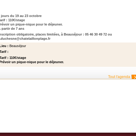
 jours du 19 au 23 octobre
arif : 110€/stage
révoir un pique-nique pour le déjeuner.
 partir de 7 ans
nscription obligatoire, places limitées, à Beauséjour : 05 46 30 49 72 ou
.duchesne@chatelaillonplage.fr
Lieu :
Beauséjour
Tarif :
Tarif : 110€/stage
Prévoir un pique-nique pour le déjeuner.
Tout l'agenda