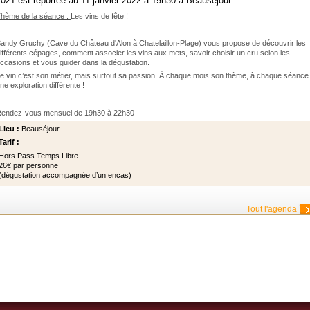
021 est reportée au 11 janvier 2022 à 19h30 à Beauséjour.
hème de la séance :
Les vins de fête !
andy Gruchy (Cave du Château d'Alon à Chatelaillon-Plage) vous propose de découvrir les
ifférents cépages, comment associer les vins aux mets, savoir choisir un cru selon les
ccasions et vous guider dans la dégustation.
e vin c’est son métier, mais surtout sa passion. À chaque mois son thème, à chaque séance
ne exploration différente !
endez-vous mensuel de 19h30 à 22h30
Lieu :
Beauséjour
Tarif :
Hors Pass Temps Libre
26€ par personne
(dégustation accompagnée d’un encas)
Tout l'agenda