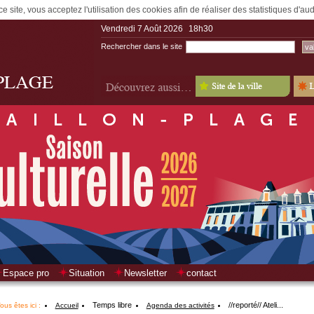
e site, vous acceptez l'utilisation des cookies afin de réaliser des statistiques d'a
Vendredi 7 Août 2026
18h30
Rechercher dans le site
Espace pro
Situation
Newsletter
contact
Temps libre
//reporté// Ateli...
ous êtes ici :
Accueil
Agenda des activités