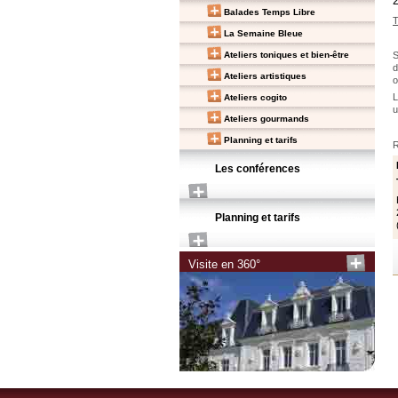
2
Balades Temps Libre
T
La Semaine Bleue
S
Ateliers toniques et bien-être
d
Ateliers artistiques
o
L
Ateliers cogito
u
Ateliers gourmands
Planning et tarifs
R
Les conférences
Planning et tarifs
Visite en 360°