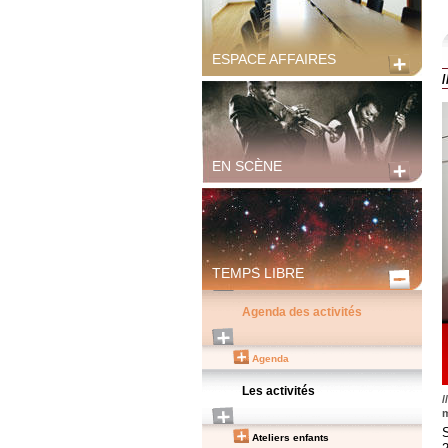
ESPACE AFFAIRES
EN SCÈNE
TEMPS LIBRE
Agenda des activités
Agenda
Les activités
/
m
Ateliers enfants