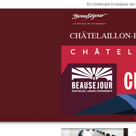
En continuant à naviguer sur c
V