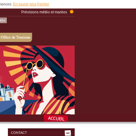
udiences.
En savoir plus
.
Fermer
Prévisions météo et marées
CONTACT