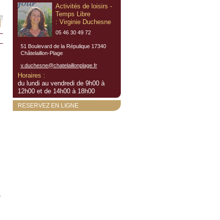
Activités de loisirs -
Temps Libre
: Virginie Duchesne
05 46 30 49 72
51 Boulevard de la Répulique 17340
Châtelaillon-Plage
v.duchesne@chatelaillonplage.fr
Horaires :
du lundi au vendredi de 9h00 à
12h00 et de 14h00 à 18h00
RESERVEZ EN LIGNE
e